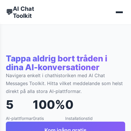
AI Chat
💬
Toolkit
Tappa aldrig bort tråden i
dina AI-konversationer
Navigera enkelt i chathistoriken med AI Chat
Messages Toolkit. Hitta vilket meddelande som helst
direkt på alla stora AI-plattformar.
5
100%
0
AI-plattformar
Gratis
Installationstid
Kom igång gratis