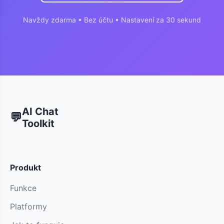
Navždy zdarma • Bez účtu • Nastavení za 30 sekund
AI Chat
💬
Toolkit
Produkt
Funkce
Platformy