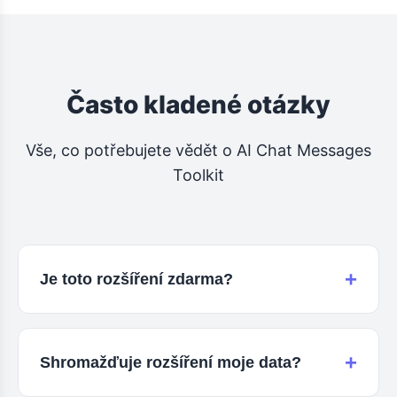
Často kladené otázky
Vše, co potřebujete vědět o AI Chat Messages
Toolkit
+
Je toto rozšíření zdarma?
Ano, AI Chat Messages Toolkit je zcela
zdarma. Neexistují žádná předplatná, prémiové
+
Shromažďuje rozšíření moje data?
verze ani skryté poplatky. Všechny funkce jsou
dostupné všem.