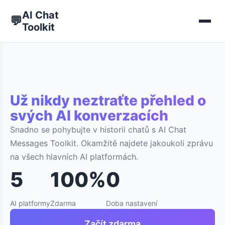
AI Chat
💬
Toolkit
Už nikdy neztraťte přehled o
svých AI konverzacích
Snadno se pohybujte v historii chatů s AI Chat
Messages Toolkit. Okamžitě najdete jakoukoli zprávu
na všech hlavních AI platformách.
5
100%
0
AI platformy
Zdarma
Doba nastavení
Začít zdarma