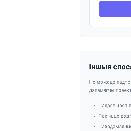
Іншыя спо
Не можаце падтры
дапамагчы праект
Падзяліцеся п
Пакіньце вод
Паведамляйце