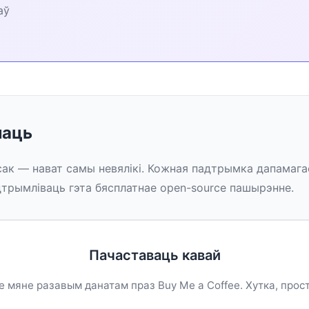
аў
маць
ак — нават самы невялікі. Кожная падтрымка дапамага
дтрымліваць гэта бясплатнае open-source пашырэнне.
Пачаставаць кавай
мяне разавым данатам праз Buy Me a Coffee. Хутка, прост