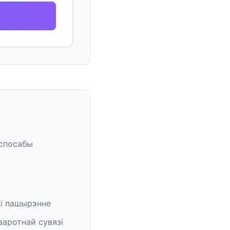
 спосабы
ці пашырэнне
варотнай сувязі