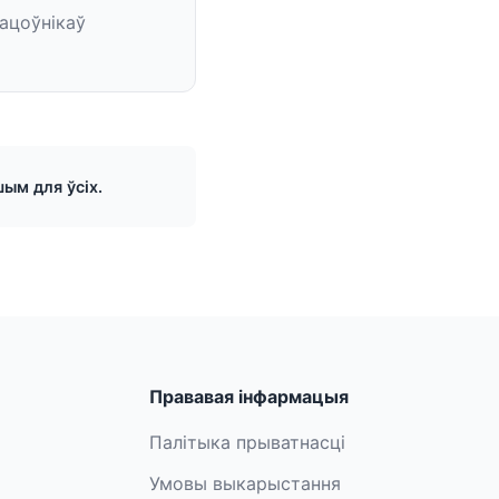
ацоўнікаў
ым для ўсіх.
Прававая інфармацыя
Палітыка прыватнасці
Умовы выкарыстання