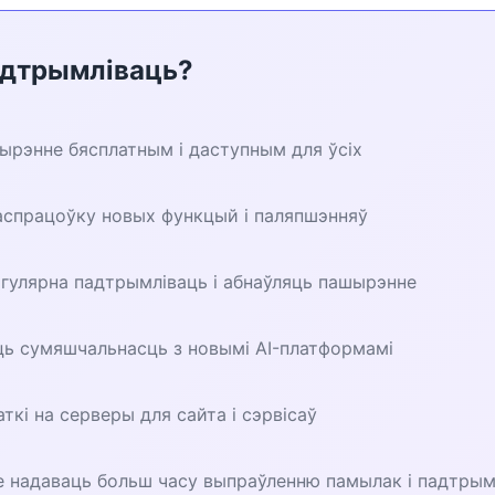
адтрымліваць?
ырэнне бясплатным і даступным для ўсіх
спрацоўку новых функцый і паляпшэнняў
гулярна падтрымліваць і абнаўляць пашырэнне
ь сумяшчальнасць з новымі AI-платформамі
кі на серверы для сайта і сэрвісаў
е надаваць больш часу выпраўленню памылак і падтры