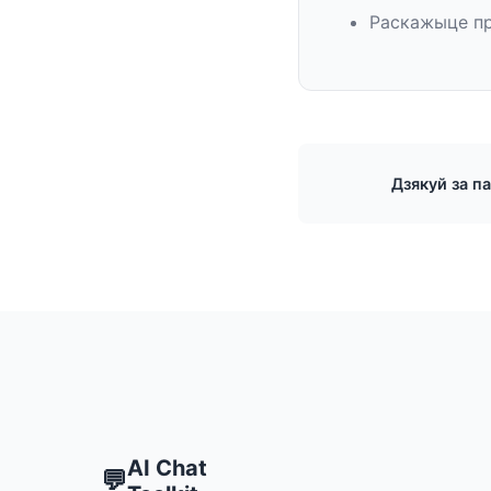
Раскажыце пр
Дзякуй за п
AI Chat
💬