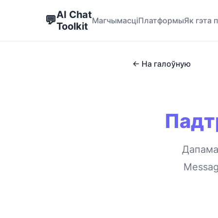
AI Chat
💬
Магчымасці
Платформы
Як гэта 
Toolkit
← На галоўную
Падт
Дапама
Messag