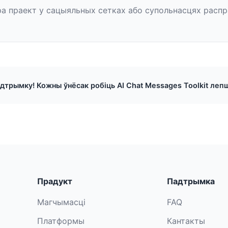
а праект у сацыяльных сетках або супольнасцях распр
адтрымку! Кожны ўнёсак робіць AI Chat Messages Toolkit лепш
Прадукт
Падтрымка
Магчымасці
FAQ
Платформы
Кантакты