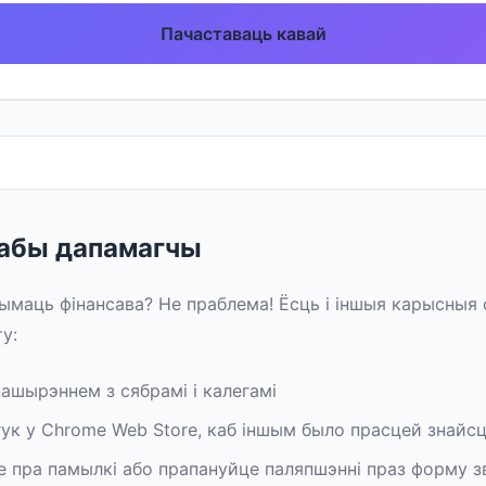
Пачаставаць кавай
сабы дапамагчы
маць фінансава? Не праблема! Ёсць і іншыя карысныя
у:
ашырэннем з сябрамі і калегамі
гук у Chrome Web Store, каб іншым было прасцей знайс
 пра памылкі або прапануйце паляпшэнні праз форму з