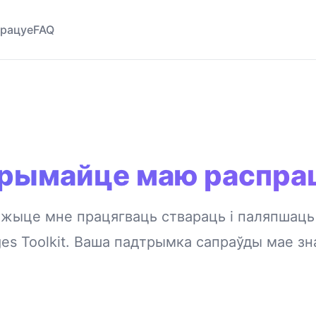
працуе
FAQ
рымайце маю распра
жыце мне працягваць ствараць і паляпшаць 
es Toolkit. Ваша падтрымка сапраўды мае зн