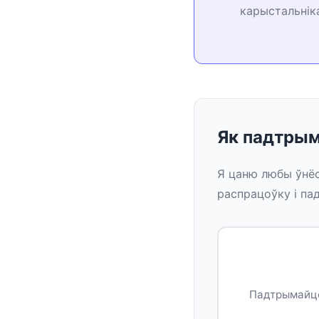
карыстальнік
Як падтры
Я цаню любы ўнёс
распрацоўку і па
Падтрымайце 