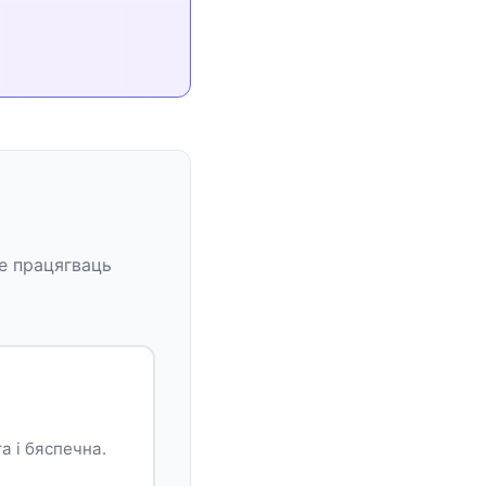
е працягваць
а і бяспечна.