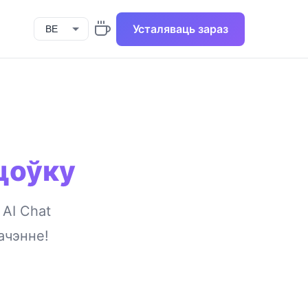
Усталяваць зараз
цоўку
AI Chat
ачэнне!